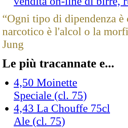
vendita on-line di birre,
“
Ogni tipo di dipendenza è c
narcotico è l'alcol o la morf
Jung
Le più tracannate e...
4,50
Moinette
Speciale (cl. 75)
4,43
La Chouffe 75cl
Ale (cl. 75)