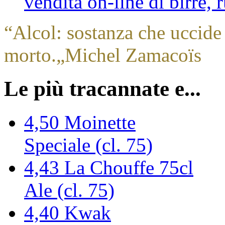
vendita on-line di birre,
“
Alcol: sostanza che uccide 
morto.
„
Michel Zamacoïs
Le più tracannate e...
4,50
Moinette
Speciale (cl. 75)
4,43
La Chouffe 75cl
Ale (cl. 75)
4,40
Kwak