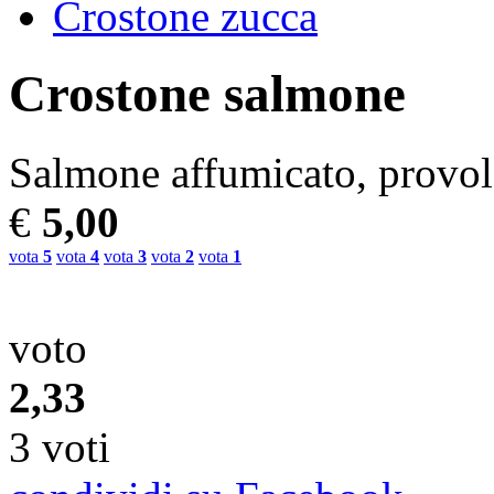
Crostone zucca
Crostone salmone
Salmone affumicato, provola
€
5,00
vota
5
vota
4
vota
3
vota
2
vota
1
voto
2,33
3 voti