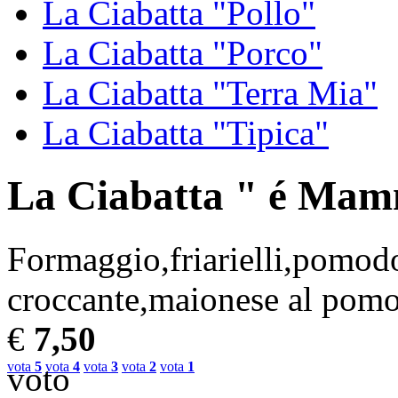
La Ciabatta "Pollo"
La Ciabatta "Porco"
La Ciabatta "Terra Mia"
La Ciabatta "Tipica"
La Ciabatta " é Ma
Formaggio,friarielli,pomodo
croccante,maionese al pom
€
7,50
vota
5
vota
4
vota
3
vota
2
vota
1
voto