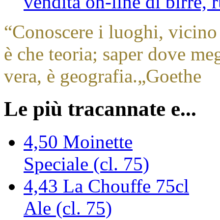
vendita on-line di birre,
“
Conoscere i luoghi, vicino 
è che teoria; saper dove megl
vera, è geografia.
„
Goethe
Le più tracannate e...
4,50
Moinette
Speciale (cl. 75)
4,43
La Chouffe 75cl
Ale (cl. 75)