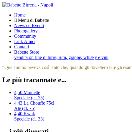
Home
Il Menu di Babette
News ed Eventi
Photogallery
Community
Link Amici
Contatti
Babette Store
vendita on-line di birre, rum, grappe, whisky e vini
“
Quell'uomo beveva così tanto che, quando gli dovettero fare gli esami
Le più tracannate e...
4,50
Moinette
Speciale (cl. 75)
4,43
La Chouffe 75cl
Ale (cl. 75)
4,40
Kwak
Speciale (cl. 33)
... i più divorati