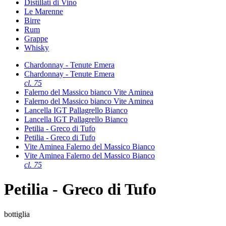
Distillati di Vino
Le Marenne
Birre
Rum
Grappe
Whisky
Chardonnay - Tenute Emera
Chardonnay - Tenute Emera
cl. 75
Falerno del Massico bianco Vite Aminea
Falerno del Massico bianco Vite Aminea
Lancella IGT Pallagrello Bianco
Lancella IGT Pallagrello Bianco
Petilia - Greco di Tufo
Petilia - Greco di Tufo
Vite Aminea Falerno del Massico Bianco
Vite Aminea Falerno del Massico Bianco
cl. 75
Petilia - Greco di Tufo
bottiglia