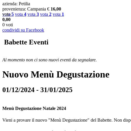
azienda
: Petilia
provenienza
: Campania
€
16,00
vota
voto
5
vota
4
vota
3
vota
2
vota
1
0,00
0 voti
condividi su Facebook
Babette Eventi
Al momento non ci sono nuovi eventi da segnalare.
Nuovo Menù Degustazione
01/12/2024 - 31/01/2025
Menù Degustazione Natale 2024
Vieni a provare il nuovo "Menù Degustazione" del Babette. Non dispon