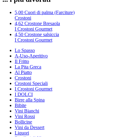
5,00
Cuori di palma (Farciture)
Crostoni
4,62
Crostone Bresaola
I Crostoni Gourmet
4,50
Crostone salsiccia
I Crostoni Gourmet
Lo Spasso
A-Uso-Aperitivo
Il Fritto
La Pita Greca
Al Piatto
Crostoni
Crostoni Speciali
I Crostoni Gourmet
I DOLCI
Birre alla Spina
Bibite
Vini Bianchi
Vini Rossi
Bollicine
Vini da Dessert
Liquori