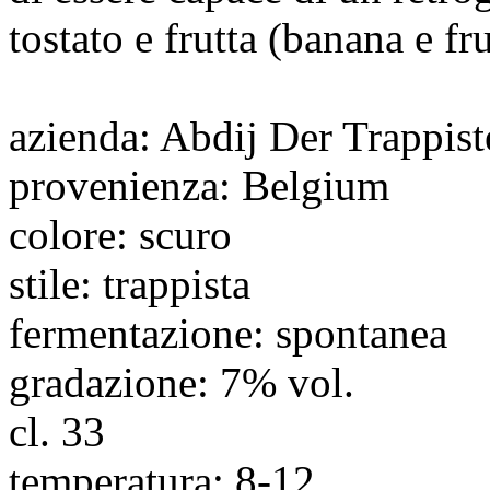
tostato e frutta (banana e fru
azienda
: Abdij Der Trappis
provenienza
: Belgium
colore
: scuro
stile
: trappista
fermentazione
: spontanea
gradazione
: 7% vol.
cl.
33
temperatura
: 8-12