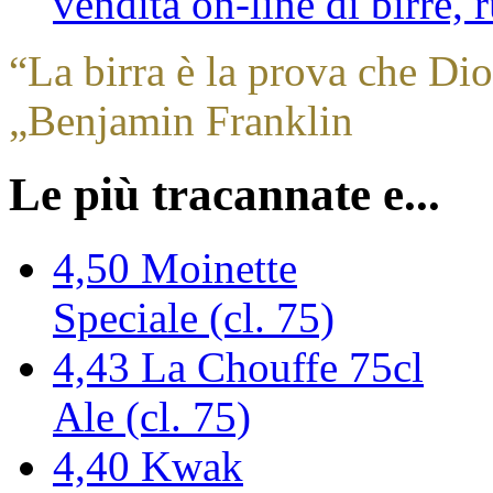
vendita on-line di birre,
“
La birra è la prova che Dio
„
Benjamin Franklin
Le più tracannate e...
4,50
Moinette
Speciale (cl. 75)
4,43
La Chouffe 75cl
Ale (cl. 75)
4,40
Kwak