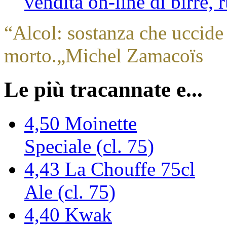
vendita on-line di birre,
“
Alcol: sostanza che uccide 
morto.
„
Michel Zamacoïs
Le più tracannate e...
4,50
Moinette
Speciale (cl. 75)
4,43
La Chouffe 75cl
Ale (cl. 75)
4,40
Kwak