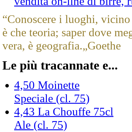
vendita on-line di birre,
“
Conoscere i luoghi, vicino 
è che teoria; saper dove megl
vera, è geografia.
„
Goethe
Le più tracannate e...
4,50
Moinette
Speciale (cl. 75)
4,43
La Chouffe 75cl
Ale (cl. 75)