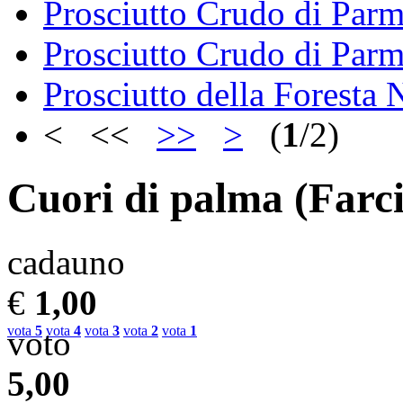
Prosciutto Crudo di Parm
Prosciutto Crudo di Parm
Prosciutto della Foresta 
< <<
>>
>
(
1
/2)
Cuori di palma (Farci
cadauno
€
1,00
vota
5
vota
4
vota
3
vota
2
vota
1
voto
5,00