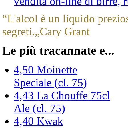
vendita on-line di birre,
“
L'alcol è un liquido prezio
segreti.
„
Cary Grant
Le più tracannate e...
4,50
Moinette
Speciale (cl. 75)
4,43
La Chouffe 75cl
Ale (cl. 75)
4,40
Kwak