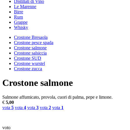
Distillati di Vino
Le Marenne
Birre
Rum
Grappe
Whisky
Crostone Bresaola
Crostone pesce spada
Crostone salmone
Crostone salsiccia
Crostone SUD
Crostone wurstel
Crostone zucca
Crostone salmone
Salmone affumicato, provola, cuori di palma, pepe e limone.
€
5,00
vota
5
vota
4
vota
3
vota
2
vota
1
voto