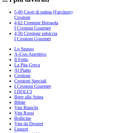
5,00
Cuori di palma (Farciture)
Crostoni
4,62
Crostone Bresaola
I Crostoni Gourmet
4,50
Crostone salsiccia
I Crostoni Gourmet
Lo Spasso
A-Uso-Aperitivo
Il Fritto
La Pita Greca
Al Piatto
Crostoni
Crostoni Speciali
I Crostoni Gourmet
I DOLCI
Birre alla Spina
Bibite
Vini Bianchi
Vini Rossi
Bollicine
Vini da Dessert
Liquori