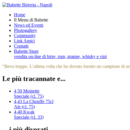
Home
Il Menu di Babette
News ed Eventi
Photogallery
Community
Link Amici
Contatti
Babette Store
vendita on-line di birre, rum, grappe, whisky e vini
“
Bevo troppo. L'ultima volta che ho dovuto fornire un campione di uri
Le più tracannate e...
4,50
Moinette
Speciale (cl. 75)
4,43
La Chouffe 75cl
Ale (cl. 75)
4,40
Kwak
Speciale (cl. 33)
... i più divorati