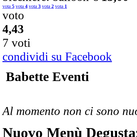
vota
5
vota
4
vota
3
vota
2
vota
1
voto
4,43
7 voti
condividi su Facebook
Babette Eventi
Al momento non ci sono nuo
Nuovo Menù Degusta