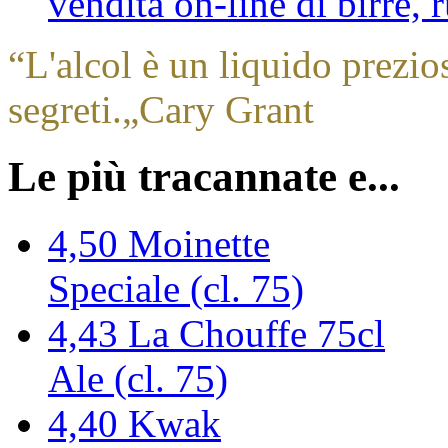
vendita on-line di birre,
“
L'alcol è un liquido prezio
segreti.
„
Cary Grant
Le più tracannate e...
4,50
Moinette
Speciale (cl. 75)
4,43
La Chouffe 75cl
Ale (cl. 75)
4,40
Kwak