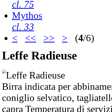
cl. 75
Mythos
cl. 33
<
<<
>>
>
(
4
/6)
Leffe Radieuse
Birra indicata per abbiname
coniglio selvatico, tagliate
capra Temperatura di servizio