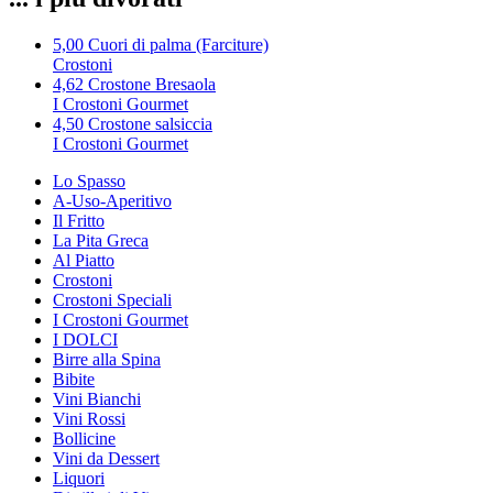
5,00
Cuori di palma (Farciture)
Crostoni
4,62
Crostone Bresaola
I Crostoni Gourmet
4,50
Crostone salsiccia
I Crostoni Gourmet
Lo Spasso
A-Uso-Aperitivo
Il Fritto
La Pita Greca
Al Piatto
Crostoni
Crostoni Speciali
I Crostoni Gourmet
I DOLCI
Birre alla Spina
Bibite
Vini Bianchi
Vini Rossi
Bollicine
Vini da Dessert
Liquori