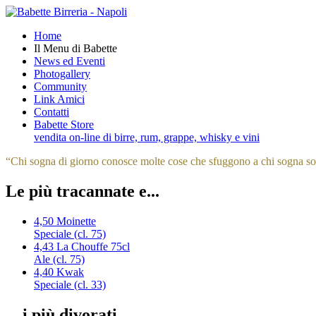
Home
Il Menu di Babette
News ed Eventi
Photogallery
Community
Link Amici
Contatti
Babette Store
vendita on-line di birre, rum, grappe, whisky e vini
“
Chi sogna di giorno conosce molte cose che sfuggono a chi sogna sol
Le più tracannate e...
4,50
Moinette
Speciale (cl. 75)
4,43
La Chouffe 75cl
Ale (cl. 75)
4,40
Kwak
Speciale (cl. 33)
... i più divorati