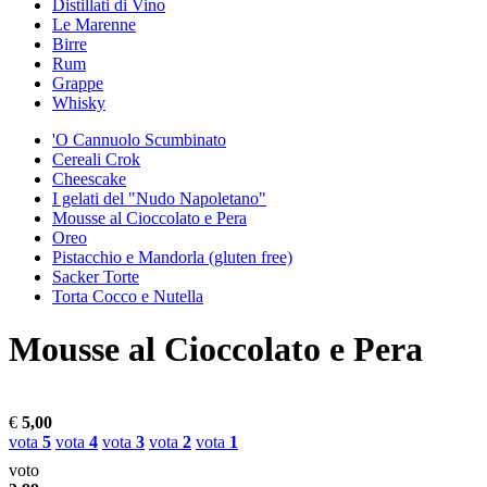
Distillati di Vino
Le Marenne
Birre
Rum
Grappe
Whisky
'O Cannuolo Scumbinato
Cereali Crok
Cheescake
I gelati del "Nudo Napoletano"
Mousse al Cioccolato e Pera
Oreo
Pistacchio e Mandorla (gluten free)
Sacker Torte
Torta Cocco e Nutella
Mousse al Cioccolato e Pera
€
5,00
vota
5
vota
4
vota
3
vota
2
vota
1
voto