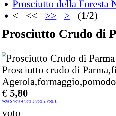
Prosciutto della Foresta 
< <<
>>
>
(
1
/2)
Prosciutto Crudo di 
Prosciutto crudo di Parma,fio
Agerola,formaggio,pomodor
€
5,80
vota
5
vota
4
vota
3
vota
2
vota
1
voto