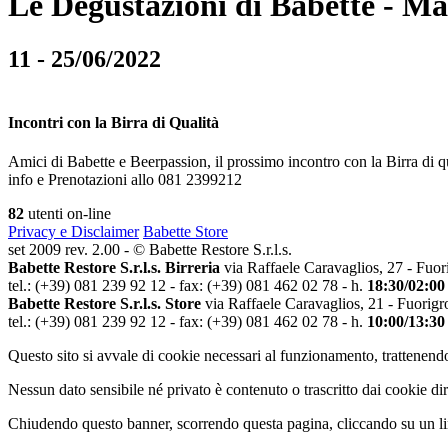
Le Degustazioni di Babette - M
11 - 25/06/2022
Incontri con la Birra di Qualità
Amici di Babette e Beerpassion, il prossimo incontro con la Birra di q
info e Prenotazioni allo 081 2399212
82
utenti on-line
Privacy e Disclaimer
Babette Store
set 2009 rev. 2.00 - © Babette Restore S.r.l.s.
Babette Restore S.r.l.s. Birreria
via Raffaele Caravaglios, 27 - Fuor
tel.: (+39) 081 239 92 12 - fax: (+39) 081 462 02 78 - h.
18:30/02:00
Babette Restore S.r.l.s. Store
via Raffaele Caravaglios, 21 - Fuorigr
tel.: (+39) 081 239 92 12 - fax: (+39) 081 462 02 78 - h.
10:00/13:30
Questo sito si avvale di cookie necessari al funzionamento, trattenendo
Nessun dato sensibile né privato è contenuto o trascritto dai cookie dir
Chiudendo questo banner, scorrendo questa pagina, cliccando su un lin