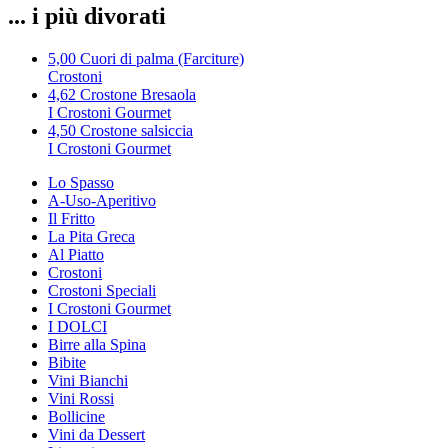
... i più divorati
5,00
Cuori di palma (Farciture)
Crostoni
4,62
Crostone Bresaola
I Crostoni Gourmet
4,50
Crostone salsiccia
I Crostoni Gourmet
Lo Spasso
A-Uso-Aperitivo
Il Fritto
La Pita Greca
Al Piatto
Crostoni
Crostoni Speciali
I Crostoni Gourmet
I DOLCI
Birre alla Spina
Bibite
Vini Bianchi
Vini Rossi
Bollicine
Vini da Dessert