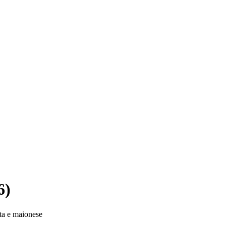
6)
lata e maionese