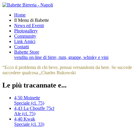
Home
Il Menu di Babette
News ed Eventi
Photogallery
Community
Link Amici
Contatti
Babette Store
vendita on-line di birre, rum, grappe, whisky e vini
“
Ecco il problema di chi beve, pensai versandomi da bere. Se succede q
succedere qualcosa.
„
Charles Bukowski
Le più tracannate e...
4,50
Moinette
Speciale (cl. 75)
4,43
La Chouffe 75cl
Ale (cl. 75)
4,40
Kwak
Speciale (cl. 33)