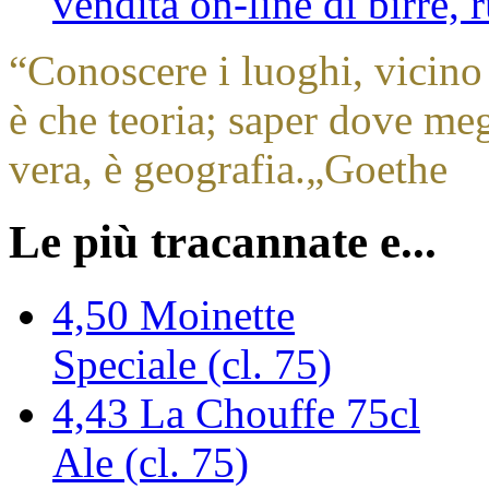
vendita on-line di birre,
“
Conoscere i luoghi, vicino 
è che teoria; saper dove megl
vera, è geografia.
„
Goethe
Le più tracannate e...
4,50
Moinette
Speciale (cl. 75)
4,43
La Chouffe 75cl
Ale (cl. 75)