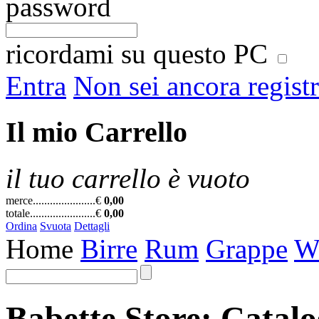
password
ricordami su questo PC
Entra
Non sei ancora regist
Il mio Carrello
il tuo carrello è vuoto
merce......................
€
0,00
totale.......................
€
0,00
Ordina
Svuota
Dettagli
Home
Birre
Rum
Grappe
W
Babette Store: Catal