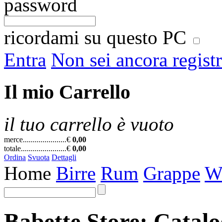
password
ricordami su questo PC
Entra
Non sei ancora regist
Il mio Carrello
il tuo carrello è vuoto
merce......................
€
0,00
totale.......................
€
0,00
Ordina
Svuota
Dettagli
Home
Birre
Rum
Grappe
W
Babette Store: Catal