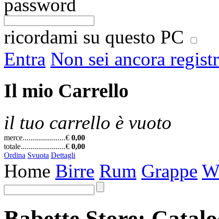
password
ricordami su questo PC
Entra
Non sei ancora regist
Il mio Carrello
il tuo carrello è vuoto
merce......................
€
0,00
totale.......................
€
0,00
Ordina
Svuota
Dettagli
Home
Birre
Rum
Grappe
W
Babette Store: Catal