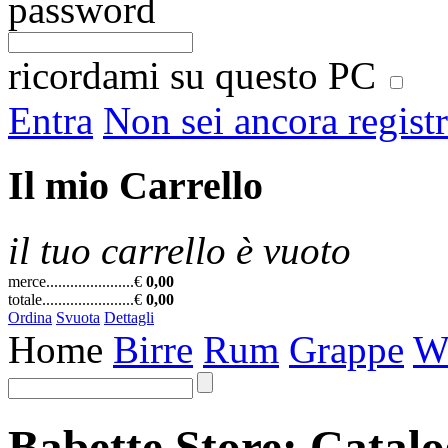
password
ricordami su questo PC
Entra
Non sei ancora regist
Il mio Carrello
il tuo carrello è vuoto
merce......................
€
0,00
totale.......................
€
0,00
Ordina
Svuota
Dettagli
Home
Birre
Rum
Grappe
W
Babette Store: Catal