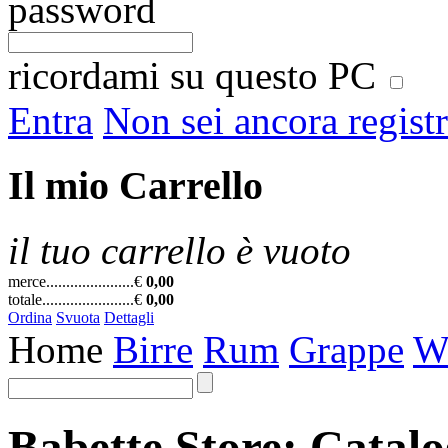
password
ricordami su questo PC
Entra
Non sei ancora regist
Il mio Carrello
il tuo carrello è vuoto
merce......................
€
0,00
totale.......................
€
0,00
Ordina
Svuota
Dettagli
Home
Birre
Rum
Grappe
W
Babette Store: Catal