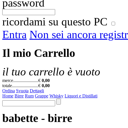
password
ricordami su questo PC
Entra
Non sei ancora regist
Il mio Carrello
il tuo carrello è vuoto
merce......................
€
0,00
totale.......................
€
0,00
Ordina
Svuota
Dettagli
Home
Birre
Rum
Grappe
Whisky
Liquori e Distillati
babette - birre