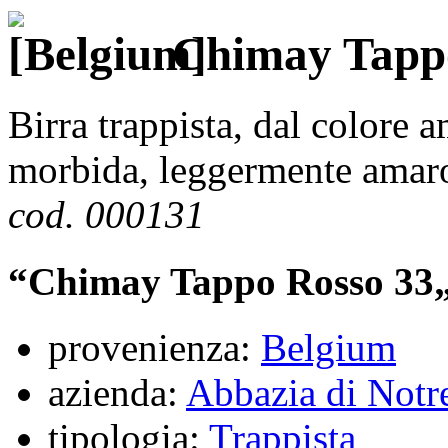
Chimay Tappo
Birra trappista, dal colore a
morbida, leggermente amar
cod. 000131
“Chimay Tappo Rosso 33
provenienza:
Belgium
azienda:
Abbazia di Not
tipologia:
Trappista