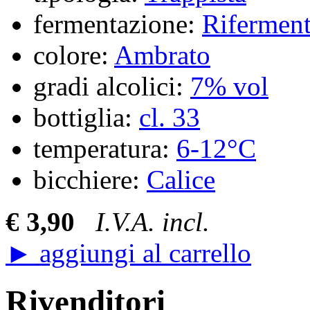
fermentazione:
Riferment
colore:
Ambrato
gradi alcolici:
7% vol
bottiglia:
cl. 33
temperatura:
6-12°C
bicchiere:
Calice
€ 3,90
I.V.A. incl.
► aggiungi al carrello
Rivenditori