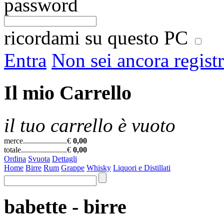
password
ricordami su questo PC
Entra
Non sei ancora regist
Il mio Carrello
il tuo carrello è vuoto
merce......................
€
0,00
totale.......................
€
0,00
Ordina
Svuota
Dettagli
Home
Birre
Rum
Grappe
Whisky
Liquori e Distillati
babette - birre