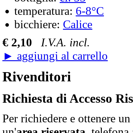
temperatura:
6-8°C
bicchiere:
Calice
€ 2,10
I.V.A. incl.
► aggiungi al carrello
Rivenditori
Richiesta di Accesso Ri
Per richiedere e ottenere u
un'
area riservata
, telefon