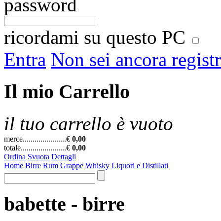
password
ricordami su questo PC
Entra
Non sei ancora regist
Il mio Carrello
il tuo carrello è vuoto
merce......................
€
0,00
totale.......................
€
0,00
Ordina
Svuota
Dettagli
Home
Birre
Rum
Grappe
Whisky
Liquori e Distillati
babette - birre