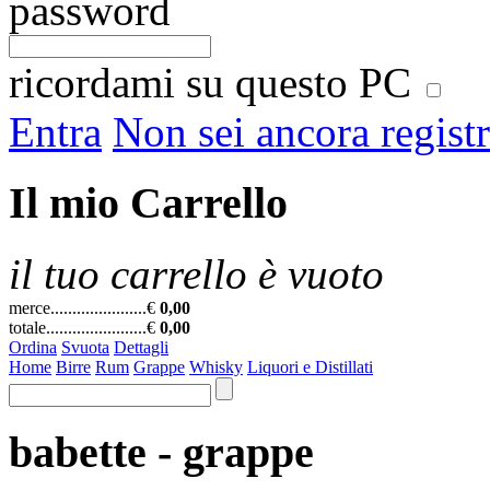
password
ricordami su questo PC
Entra
Non sei ancora regist
Il mio Carrello
il tuo carrello è vuoto
merce......................
€
0,00
totale.......................
€
0,00
Ordina
Svuota
Dettagli
Home
Birre
Rum
Grappe
Whisky
Liquori e Distillati
babette - grappe