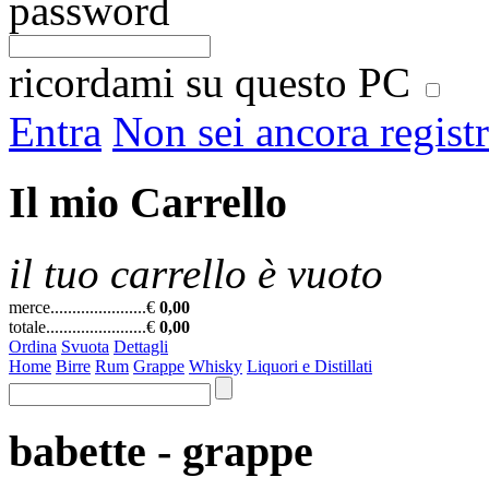
password
ricordami su questo PC
Entra
Non sei ancora regist
Il mio Carrello
il tuo carrello è vuoto
merce......................
€
0,00
totale.......................
€
0,00
Ordina
Svuota
Dettagli
Home
Birre
Rum
Grappe
Whisky
Liquori e Distillati
babette - grappe