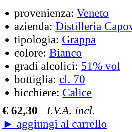
provenienza:
Veneto
azienda:
Distilleria Capov
tipologia:
Grappa
colore:
Bianco
gradi alcolici:
51% vol
bottiglia:
cl. 70
bicchiere:
Calice
€ 62,30
I.V.A. incl.
► aggiungi al carrello