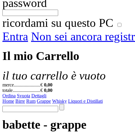
password
ricordami su questo PC
Entra
Non sei ancora regist
Il mio Carrello
il tuo carrello è vuoto
merce......................
€
0,00
totale.......................
€
0,00
Ordina
Svuota
Dettagli
Home
Birre
Rum
Grappe
Whisky
Liquori e Distillati
babette - grappe