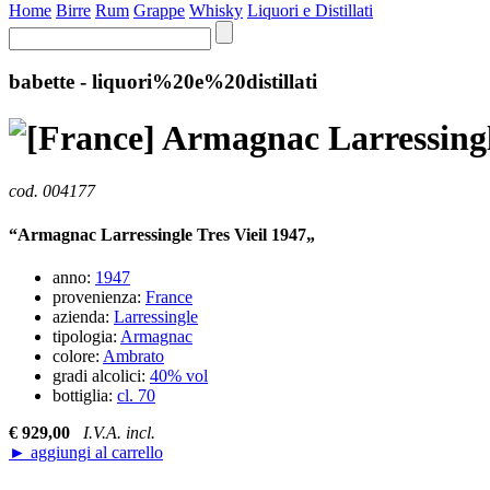
Home
Birre
Rum
Grappe
Whisky
Liquori e Distillati
babette - liquori%20e%20distillati
Armagnac Larressingle
cod. 004177
“Armagnac Larressingle Tres Vieil 1947„
anno:
1947
provenienza:
France
azienda:
Larressingle
tipologia:
Armagnac
colore:
Ambrato
gradi alcolici:
40% vol
bottiglia:
cl. 70
€ 929,00
I.V.A. incl.
► aggiungi al carrello