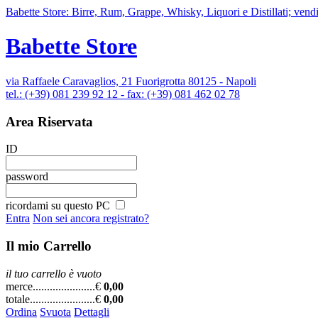
Babette Store: Birre, Rum, Grappe, Whisky, Liquori e Distillati; vendi
Babette Store
via Raffaele Caravaglios, 21 Fuorigrotta 80125 - Napoli
tel.: (+39) 081 239 92 12 - fax: (+39) 081 462 02 78
Area Riservata
ID
password
ricordami su questo PC
Entra
Non sei ancora registrato?
Il mio Carrello
il tuo carrello è vuoto
merce......................
€
0,00
totale.......................
€
0,00
Ordina
Svuota
Dettagli