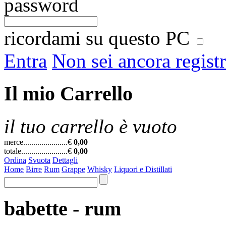
password
ricordami su questo PC
Entra
Non sei ancora regist
Il mio Carrello
il tuo carrello è vuoto
merce......................
€
0,00
totale.......................
€
0,00
Ordina
Svuota
Dettagli
Home
Birre
Rum
Grappe
Whisky
Liquori e Distillati
babette - rum