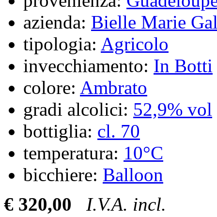
provenienza:
Guadeloup
azienda:
Bielle Marie Ga
tipologia:
Agricolo
invecchiamento:
In Botti
colore:
Ambrato
gradi alcolici:
52,9% vol
bottiglia:
cl. 70
temperatura:
10°C
bicchiere:
Balloon
€ 320,00
I.V.A. incl.